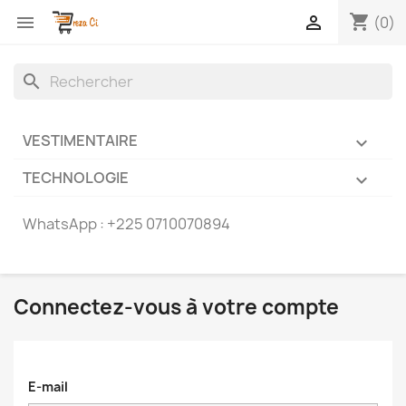
shopping_cart


(0)
search
VESTIMENTAIRE

TECHNOLOGIE

WhatsApp :
+225 0710070894
Connectez-vous à votre compte
E-mail