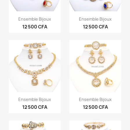
Aperçu rapide
Aperçu rapide


Ensemble Bijoux
Ensemble Bijoux
12 500 CFA
12 500 CFA
Aperçu rapide
Aperçu rapide


Ensemble Bijoux
Ensemble Bijoux
12 500 CFA
12 500 CFA