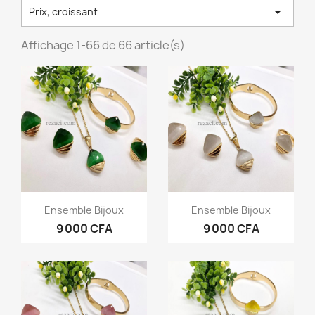

Prix, croissant
Affichage 1-66 de 66 article(s)
Aperçu rapide
Aperçu rapide


Ensemble Bijoux
Ensemble Bijoux
9 000 CFA
9 000 CFA