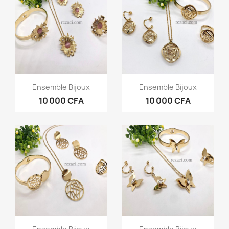
Aperçu rapide
Aperçu rapide


Ensemble Bijoux
Ensemble Bijoux
10 000 CFA
10 000 CFA
Aperçu rapide
Aperçu rapide

