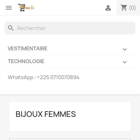
shopping_cart


(0)
search
VESTIMENTAIRE

TECHNOLOGIE

WhatsApp :
+225 0710070894
BIJOUX FEMMES