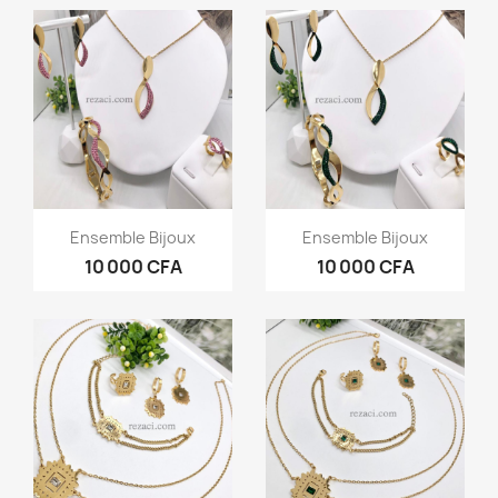
Aperçu rapide
Aperçu rapide


Ensemble Bijoux
Ensemble Bijoux
10 000 CFA
10 000 CFA