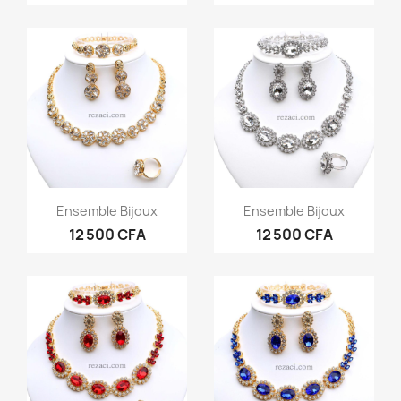
Aperçu rapide
Aperçu rapide


Ensemble Bijoux
Ensemble Bijoux
12 500 CFA
12 500 CFA