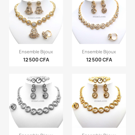
Aperçu rapide
Aperçu rapide


Ensemble Bijoux
Ensemble Bijoux
12 500 CFA
12 500 CFA
Aperçu rapide
Aperçu rapide

