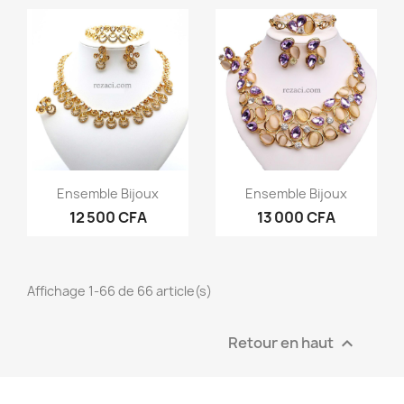
Aperçu rapide
Aperçu rapide


Ensemble Bijoux
Ensemble Bijoux
12 500 CFA
13 000 CFA
Affichage 1-66 de 66 article(s)
Retour en haut
