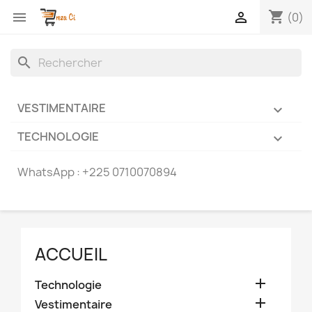
shopping_cart


(0)
search
VESTIMENTAIRE

TECHNOLOGIE

WhatsApp :
+225 0710070894
ACCUEIL

Technologie

Vestimentaire