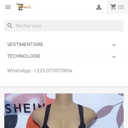
shopping_cart


(0)
search
VESTIMENTAIRE

TECHNOLOGIE

WhatsApp :
+225 0710070894