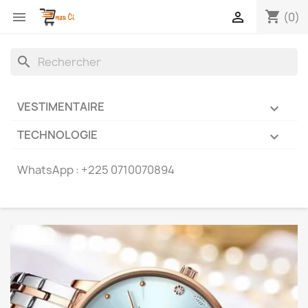
shopping_cart


(0)
search
VESTIMENTAIRE

TECHNOLOGIE

WhatsApp :
+225 0710070894