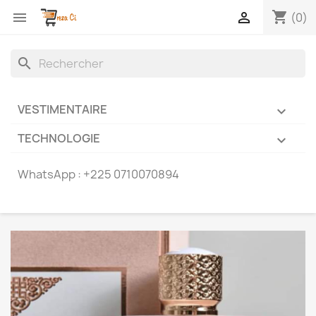
shopping_cart


(0)
search
VESTIMENTAIRE

TECHNOLOGIE

WhatsApp :
+225 0710070894