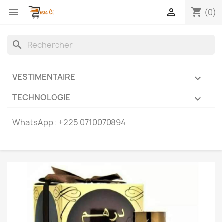
shopping_cart


(0)
search
VESTIMENTAIRE

TECHNOLOGIE

WhatsApp :
+225 0710070894