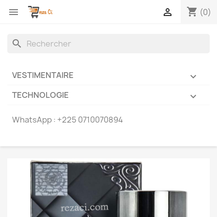
shopping_cart


(0)
search
VESTIMENTAIRE

TECHNOLOGIE

WhatsApp :
+225 0710070894