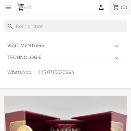
shopping_cart


(0)
search
VESTIMENTAIRE

TECHNOLOGIE

WhatsApp :
+225 0710070894