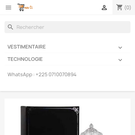
shopping_cart


(0)
search
VESTIMENTAIRE

TECHNOLOGIE

WhatsApp :
+225 0710070894