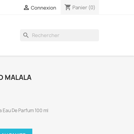
shopping_cart

Panier
(0)
Connexion
search
D MALALA
a Eau De Parfum 100 ml