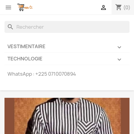
shopping_cart


(0)
search
VESTIMENTAIRE

TECHNOLOGIE

WhatsApp :
+225 0710070894