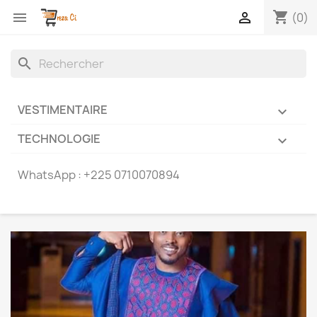
shopping_cart


(0)
search
VESTIMENTAIRE

TECHNOLOGIE

WhatsApp :
+225 0710070894