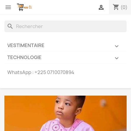
shopping_cart


(0)
search
VESTIMENTAIRE

TECHNOLOGIE

WhatsApp :
+225 0710070894